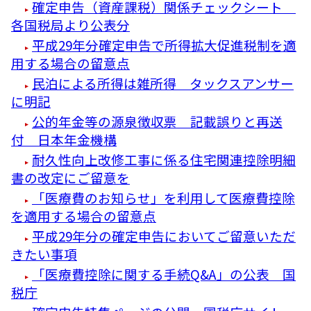
確定申告（資産課税）関係チェックシート
各国税局より公表分
平成29年分確定申告で所得拡大促進税制を適
用する場合の留意点
民泊による所得は雑所得 タックスアンサー
に明記
公的年金等の源泉徴収票 記載誤りと再送
付 日本年金機構
耐久性向上改修工事に係る住宅関連控除明細
書の改定にご留意を
「医療費のお知らせ」を利用して医療費控除
を適用する場合の留意点
平成29年分の確定申告においてご留意いただ
きたい事項
「医療費控除に関する手続Q&A」の公表 国
税庁