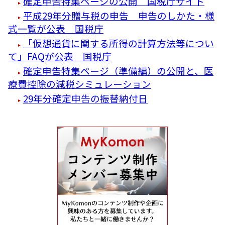
確定申告特集ページの公開 国税庁サイト
平成29年分贈与税の申告 申告のしかた・様
式一覧が公表 国税庁
「仮想通貨に関する所得の計算方法等につい
て」FAQが公表 国税庁
確定申告特集ページ（準備編）の公開と、医
療費控除の減税シミュレーション
29年分確定申告の振替納付日