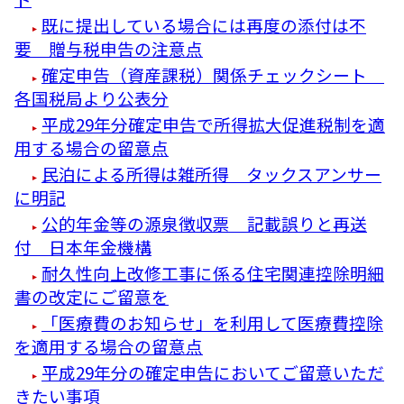
既に提出している場合には再度の添付は不
要 贈与税申告の注意点
確定申告（資産課税）関係チェックシート
各国税局より公表分
平成29年分確定申告で所得拡大促進税制を適
用する場合の留意点
民泊による所得は雑所得 タックスアンサー
に明記
公的年金等の源泉徴収票 記載誤りと再送
付 日本年金機構
耐久性向上改修工事に係る住宅関連控除明細
書の改定にご留意を
「医療費のお知らせ」を利用して医療費控除
を適用する場合の留意点
平成29年分の確定申告においてご留意いただ
きたい事項