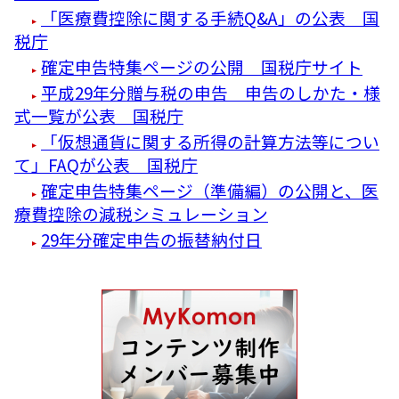
「医療費控除に関する手続Q&A」の公表 国
税庁
確定申告特集ページの公開 国税庁サイト
平成29年分贈与税の申告 申告のしかた・様
式一覧が公表 国税庁
「仮想通貨に関する所得の計算方法等につい
て」FAQが公表 国税庁
確定申告特集ページ（準備編）の公開と、医
療費控除の減税シミュレーション
29年分確定申告の振替納付日