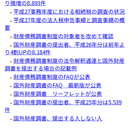
り微増の8,893件
平成27事務年度における相続税の調査の状況
平成27年度の法人税申告事績と調査事績の概
要
財産債務調書制度の対象者を改めて確認
国外財産調書の提出者、平成26年分は前年よ
り4割UPの8,184件
財産債務調書制度の法令解釈通達と国外財産
調書を提出する場合の記載例
財産債務調書制度のFAQが公表
国外財産調書のFAQ 最新版が公表
国外財産調書 リーフレットが公表
国外財産調書の提出者、平成25年分は5,539
件
国外財産調書、提出する人しない人