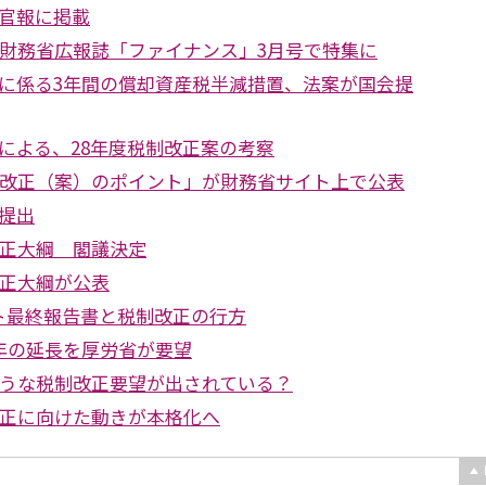
官報に掲載
が財務省広報誌「ファイナンス」3月号で特集に
に係る3年間の償却資産税半減措置、法案が国会提
による、28年度税制改正案の考察
制改正（案）のポイント」が財務省サイト上で公表
提出
改正大綱 閣議決定
改正大綱が公表
クト最終報告書と税制改正の行方
年の延長を厚労省が要望
ような税制改正要望が出されている？
改正に向けた動きが本格化へ