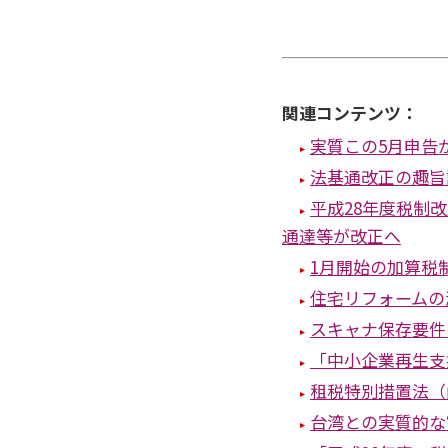
関連コンテンツ：
実質この5月申告
法基通改正の趣旨
平成28年度税制
通達等が改正へ
1月開始の加算税
住宅リフォームの
スキャナ保存要件
「中小企業再生支
租税特別措置法（
台湾との実質的な