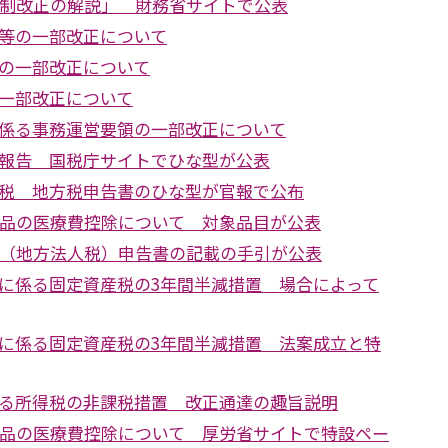
税制改正の解説」 財務省サイトで公表
等の一部改正について
の一部改正について
一部改正について
係る事務運営要領の一部改正について
報告 国税庁サイトでひな型が公表
税 地方税申告書のひな型が官報で公布
薬品の医療費控除について 対象品目が公表
税（地方法人税）申告書の記載の手引が公表
に係る固定資産税の3年間半減措置 場合によって
に係る固定資産税の3年間半減措置 法案成立と特
る所得税の非課税措置 改正通達の趣旨説明
薬品の医療費控除について 厚労省サイトで特設ペー