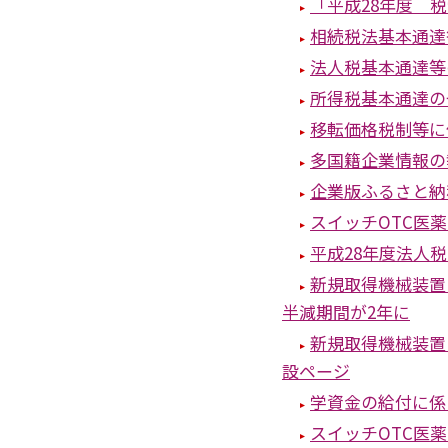
「平成28年度 
相続税法基本通達
法人税基本通達等
所得税基本通達の
移転価格税制等に
多国籍企業情報の
企業版ふるさと納
スイッチOTC医
平成28年度法人
新規取得機械装置
半減期間が2年に
新規取得機械装置
設ページ
学資金の給付に係
スイッチOTC医