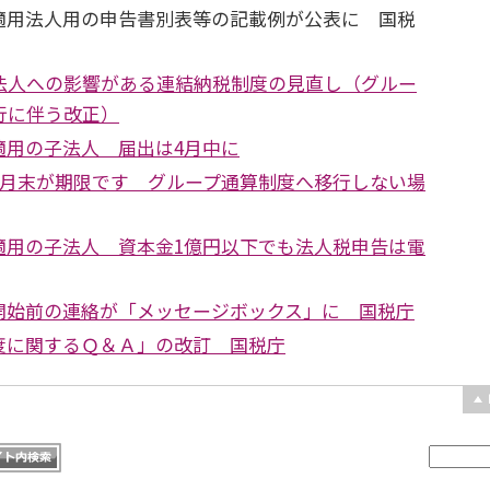
適用法人用の申告書別表等の記載例が公表に 国税
法人への影響がある連結納税制度の見直し（グルー
行に伴う改正）
適用の子法人 届出は4月中に
今月末が期限です グループ通算制度へ移行しない場
適用の子法人 資本金1億円以下でも法人税申告は電
開始前の連絡が「メッセージボックス」に 国税庁
度に関するＱ＆Ａ」の改訂 国税庁