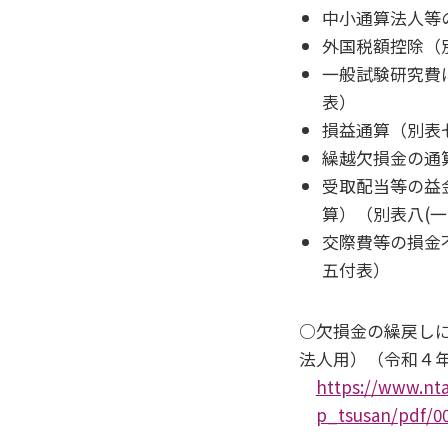
中小通算法人等
外国税額控除（別
一般試験研究費に
表）
損益通算（別表
繰越欠損金の通算
受取配当等の益
算）（別表八(一
交際費等の損金
五付表）
○欠損金の繰戻し
法人用）（令和４年
https://www.nta
p_tsusan/pdf/0