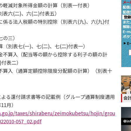
の軽減対象所得金額の計算（別表一付表）
表六(二)、六(二)付表五）
係る法人税額の特別控除（別表六(九)、六(九)付
七の三）
（別表七(一)、七(二)、七(二)付表一）
金不算入（配当等の額から控除する利子の額の計
)付表二）
不算入（通算定額控除限度分配額の計算）（別表十
による還付請求書等の記載例（グループ通算制度適用
11月）
.go.jp/taxes/shiraberu/zeimokubetsu/hojin/grou
022010-057_02.pdf