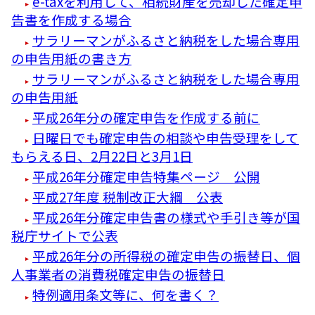
e-taxを利用して、相続財産を売却した確定申
告書を作成する場合
サラリーマンがふるさと納税をした場合専用
の申告用紙の書き方
サラリーマンがふるさと納税をした場合専用
の申告用紙
平成26年分の確定申告を作成する前に
日曜日でも確定申告の相談や申告受理をして
もらえる日、2月22日と3月1日
平成26年分確定申告特集ページ 公開
平成27年度 税制改正大綱 公表
平成26年分確定申告書の様式や手引き等が国
税庁サイトで公表
平成26年分の所得税の確定申告の振替日、個
人事業者の消費税確定申告の振替日
特例適用条文等に、何を書く？