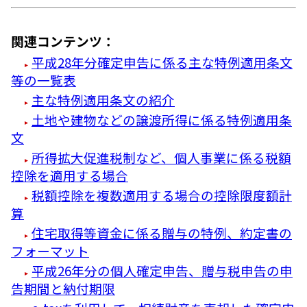
関連コンテンツ：
平成28年分確定申告に係る主な特例適用条文
等の一覧表
主な特例適用条文の紹介
土地や建物などの譲渡所得に係る特例適用条
文
所得拡大促進税制など、個人事業に係る税額
控除を適用する場合
税額控除を複数適用する場合の控除限度額計
算
住宅取得等資金に係る贈与の特例、約定書の
フォーマット
平成26年分の個人確定申告、贈与税申告の申
告期間と納付期限