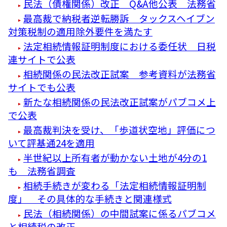
民法（債権関係）改正 Q&A他公表 法務省
最高裁で納税者逆転勝訴 タックスヘイブン
対策税制の適用除外要件を満たす
法定相続情報証明制度における委任状 日税
連サイトで公表
相続関係の民法改正試案 参考資料が法務省
サイトでも公表
新たな相続関係の民法改正試案がパブコメ上
で公表
最高裁判決を受け、「歩道状空地」評価につ
いて評基通24を適用
半世紀以上所有者が動かない土地が4分の1
も 法務省調査
相続手続きが変わる「法定相続情報証明制
度」 その具体的な手続きと関連様式
民法（相続関係）の中間試案に係るパブコメ
と相続税の改正