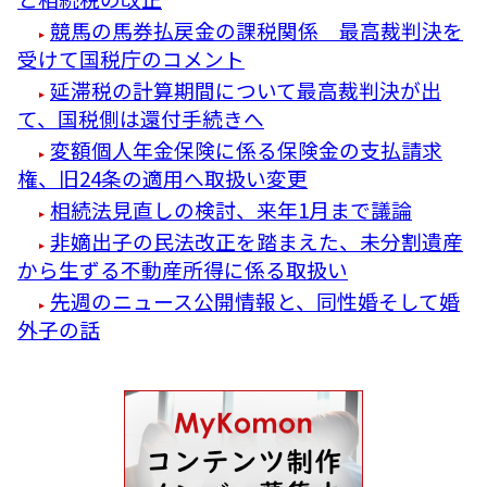
競馬の馬券払戻金の課税関係 最高裁判決を
受けて国税庁のコメント
延滞税の計算期間について最高裁判決が出
て、国税側は還付手続きへ
変額個人年金保険に係る保険金の支払請求
権、旧24条の適用へ取扱い変更
相続法見直しの検討、来年1月まで議論
非嫡出子の民法改正を踏まえた、未分割遺産
から生ずる不動産所得に係る取扱い
先週のニュース公開情報と、同性婚そして婚
外子の話