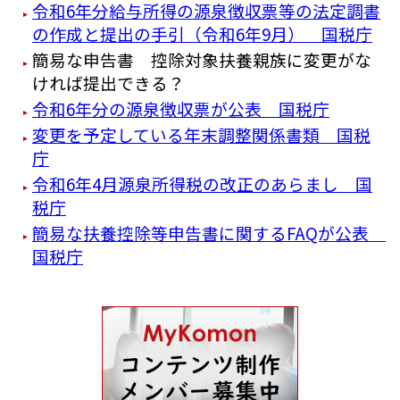
令和6年分給与所得の源泉徴収票等の法定調書
の作成と提出の手引（令和6年9月） 国税庁
簡易な申告書 控除対象扶養親族に変更がな
ければ提出できる？
令和6年分の源泉徴収票が公表 国税庁
変更を予定している年末調整関係書類 国税
庁
令和6年4月源泉所得税の改正のあらまし 国
税庁
簡易な扶養控除等申告書に関するFAQが公表
国税庁