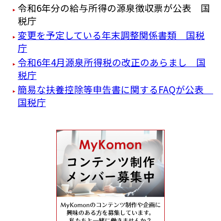
令和6年分の給与所得の源泉徴収票が公表 国
税庁
変更を予定している年末調整関係書類 国税
庁
令和6年4月源泉所得税の改正のあらまし 国
税庁
簡易な扶養控除等申告書に関するFAQが公表
国税庁