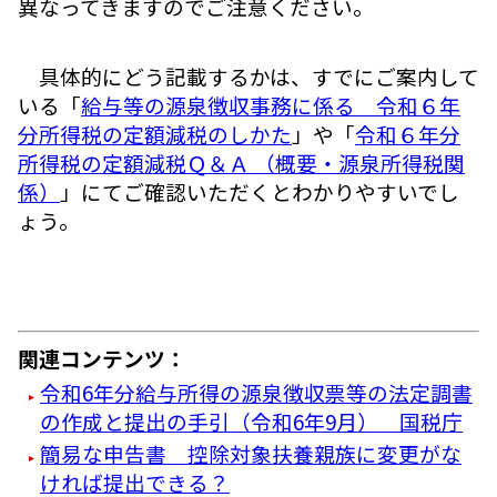
異なってきますのでご注意ください。
具体的にどう記載するかは、すでにご案内して
いる「
給与等の源泉徴収事務に係る 令和６年
分所得税の定額減税のしかた
」や「
令和６年分
所得税の定額減税Ｑ＆Ａ （概要・源泉所得税関
係）
」にてご確認いただくとわかりやすいでし
ょう。
関連コンテンツ：
令和6年分給与所得の源泉徴収票等の法定調書
の作成と提出の手引（令和6年9月） 国税庁
簡易な申告書 控除対象扶養親族に変更がな
ければ提出できる？