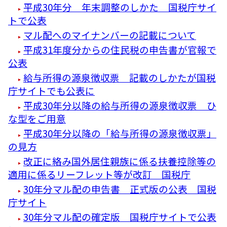
平成30年分 年末調整のしかた 国税庁サイ
トで公表
マル配へのマイナンバーの記載について
平成31年度分からの住民税の申告書が官報で
公表
給与所得の源泉徴収票 記載のしかたが国税
庁サイトでも公表に
平成30年分以降の給与所得の源泉徴収票 ひ
な型をご用意
平成30年分以降の「給与所得の源泉徴収票」
の見方
改正に絡み国外居住親族に係る扶養控除等の
適用に係るリーフレット等が改訂 国税庁
30年分マル配の申告書 正式版の公表 国税
庁サイト
30年分マル配の確定版 国税庁サイトで公表