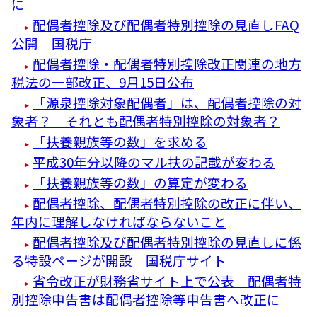
に
配偶者控除及び配偶者特別控除の見直しFAQ
公開 国税庁
配偶者控除・配偶者特別控除改正関連の地方
税法の一部改正、9月15日公布
「源泉控除対象配偶者」は、配偶者控除の対
象者？ それとも配偶者特別控除の対象者？
「扶養親族等の数」を求める
平成30年分以降のマル扶の記載が変わる
「扶養親族等の数」の算定が変わる
配偶者控除、配偶者特別控除の改正に伴い、
年内に理解しなければならないこと
配偶者控除及び配偶者特別控除の見直しに係
る特設ページが開設 国税庁サイト
省令改正が財務省サイト上で公表 配偶者特
別控除申告書は配偶者控除等申告書へ改正に