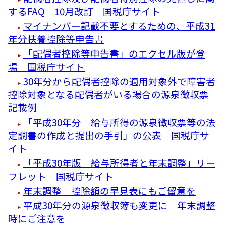
するFAQ 10月改訂 国税庁サイト
マイナンバー記載不要とするための、平成31
年分扶養控除等申告書
「配偶者控除等申告書」のエクセル版が登
場 国税庁サイト
30年分から配偶者控除の適用対象外で障害者
控除対象となる配偶者がいる場合の源泉徴収票
記載例
「平成30年分 給与所得の源泉徴収票等の法
定調書の作成と提出の手引」の公表 国税庁サ
イト
「平成30年版 給与所得者と年末調整」リー
フレット 国税庁サイト
年末調整 控除額の早見表にもご留意を
平成30年分の源泉徴収簿も変更に 年末調整
時にご注意を