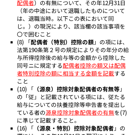
配偶者
）の有無について、その年12月31日
（年の中途において退職したものについて
は、退職当時。以下この表において同
じ。）の現況により、該当欄の該当事項を
〇で囲むこと
(8) 「
配偶者（特別）控除の額
」の項には、
法第190条第２号の規定によりその年分の給
与所得控除後の給与等の金額から控除した
同号ニに規定する
配偶者控除の額又は配偶
者特別控除の額に相当する金額を記載
する
こと
(10) 「
（源泉）控除対象配偶者の有無等
」
の「従」と記載されている項には、従たる
給与についての扶養控除等申告書を提出し
ている者の
源泉控除対象配偶者の有無
を(7)
に準じて記載すること。
(16) 「
（源泉・特別）控除対象配偶者
」の