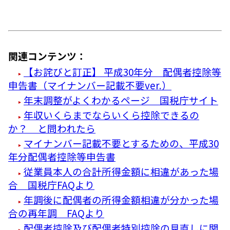
関連コンテンツ：
【お詫びと訂正】 平成30年分 配偶者控除等
申告書（マイナンバー記載不要ver.）
年末調整がよくわかるページ 国税庁サイト
年収いくらまでならいくら控除できるの
か？ と問われたら
マイナンバー記載不要とするための、平成30
年分配偶者控除等申告書
従業員本人の合計所得金額に相違があった場
合 国税庁FAQより
年調後に配偶者の所得金額相違が分かった場
合の再年調 FAQより
配偶者控除及び配偶者特別控除の見直しに関