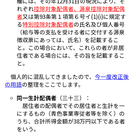
欄には、その年12月31日の現況により、そ
れぞれ
控除対象配偶者、源泉控除対象配偶
者
又は第93条第１項第６号イ(1)(ⅰ)に規定す
る
特別控除対象配偶者
の氏名及び個人番号
（給与等の支払を受ける者に交付する源泉
徴収票にあっては、氏名）を記載するこ
と。この場合において、これらの者が非居
住者である場合には、その旨を記載するこ
と。
個人的に混乱してきましたので、
今一度改正後
の用語
の整理をここでします。
同一生計配偶者
（三十三）：
居住者の配偶者でその居住者と生計を一
にするもの（青色事業専従者等を除く）の
うち、合計所得金額が38万円以下である者
をいう。