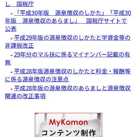
し 国税庁
「平成30年版 源泉徴収のしかた」「平成30
年版 源泉徴収のあらまし」 国税庁サイトで
公表
平成29年版の源泉徴収のしかたと学資金等の
非課税改正
29年分のマル扶に係るマイナンバー記載の有
無
平成28年版源泉徴収のしかたと料金・報酬等
に係る源泉徴収の注意点
平成28年版の源泉徴収のあらましと源泉徴収
関連の改正事項