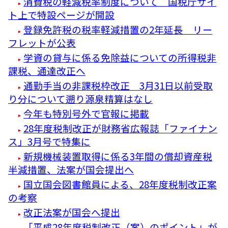
消費税の軽減税率制度について 国税庁サイ
ト上で特設ページが開設
登録免許税の税率軽減措置の2年延長 リー
フレットが公表
学資の貸与に係る免除益についての所得税非
課税、通達改正へ
通勤手当の非課税枠改正 3月31日以前受取
り分について遡り源泉精算はなし
今年も特別号外で官報に掲載
28年度税制改正が財務省広報誌「ファイナン
ス」3月号で特集に
新規機械装置取得に係る3年間の償却資産税
半減措置、法案が国会提出へ
国立国会図書館員による、28年度税制改正案
の考察
改正法案が国会へ提出
「平成28年度税制改正（案）のポイント」が