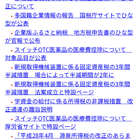
正について
多国籍企業情報の報告 国税庁サイトでひな
型が公表
企業版ふるさと納税 地方税申告書のひな型
が官報で公布
スイッチOTC医薬品の医療費控除について
対象品目が公表
新規取得機械装置に係る固定資産税の3年間
半減措置 場合によって半減期間が2年に
新規取得機械装置に係る固定資産税の3年間
半減措置 法案成立と特設ページ
学資金の給付に係る所得税の非課税措置 改
正通達の趣旨説明
スイッチOTC医薬品の医療費控除について
厚労省サイトで特設ページ
「平成28年4月 源泉所得税の改正のあらま