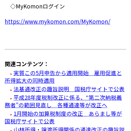
◇MyKomonログイン
https://www.mykomon.com/MyKomon/
関連コンテンツ：
実質この5月申告から適用開始 雇用促進と
所得拡大の同時適用
法基通改正の趣旨説明 国税庁サイトで公表
平成28年度税制改正に係る、“第二次納税義
務者”の範囲見直し 各種通達等が改正へ
1月開始の加算税制度の改正 あらまし等が
国税庁サイトで公表
山林所得・譲渡所得関係の通達改正の趣旨説