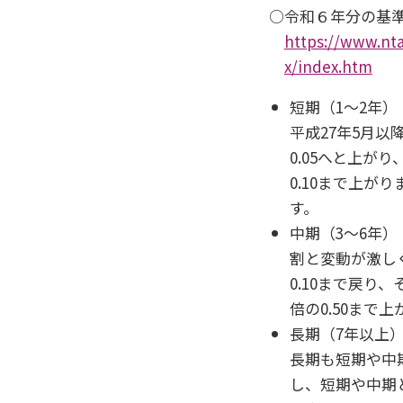
○令和６年分の基
https://www.nta
x/index.htm
短期（1～2年）
平成27年5月以
0.05へと上が
0.10まで上が
す。
中期（3～6年）
割と変動が激しく
0.10まで戻り、
倍の0.50まで
長期（7年以上
長期も短期や中
し、短期や中期と