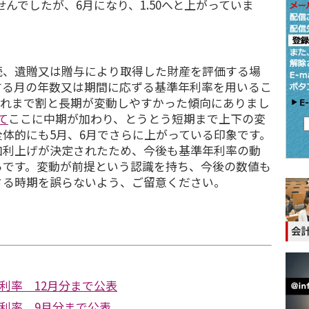
んでしたが、6月になり、1.50へと上がっていま
続、遺贈又は贈与により取得した財産を評価する場
する月の年数又は期間に応ずる基準年利率を用いるこ
これまで割と長期が変動しやすかった傾向にありまし
て
ここに中期が加わり、とうとう短期まで上下の変
体的にも5月、6月でさらに上がっている印象です。
加利上げが決定されたため、今後も基準年利率の動
ろです。変動が前提という認識を持ち、今後の数値も
さる時期を誤らないよう、ご留意ください。
利率 12月分まで公表
利率 9月分まで公表