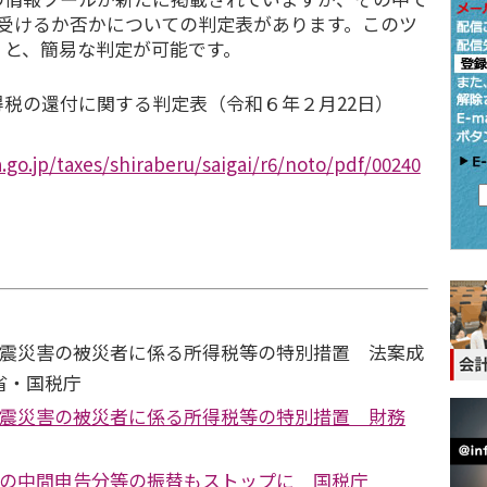
を受けるか否かについての判定表があります。このツ
くと、簡易な判定が可能です。
税の還付に関する判定表（令和６年２月22日）
.go.jp/taxes/shiraberu/saigai/r6/noto/pdf/00240
地震災害の被災者に係る所得税等の特別措置 法案成
省・国税庁
地震災害の被災者に係る所得税等の特別措置 財務
等の中間申告分等の振替もストップに 国税庁