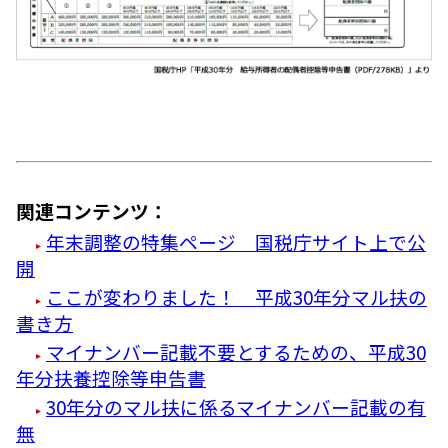
関連コンテンツ：
年末調整の特集ページ 国税庁サイト上で公
開
ここが変わりました！ 平成30年分マル扶の
書き方
マイナンバー記載不要とするための、平成30
年分扶養控除等申告書
30年分のマル扶に係るマイナンバー記載の有
無