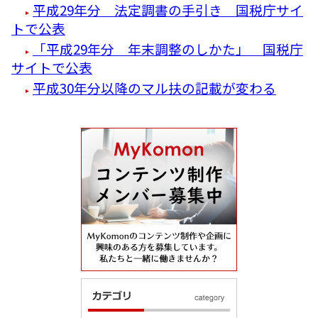
平成29年分 法定調書の手引き 国税庁サイ
トで公表
「平成29年分 年末調整のしかた」 国税庁
サイトで公表
平成30年分以降のマル扶の記載が変わる