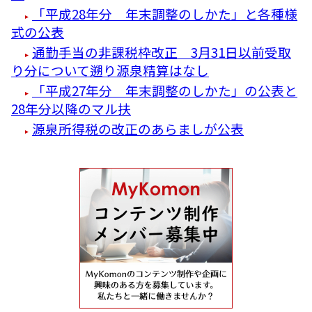
「平成28年分 年末調整のしかた」と各種様
式の公表
通勤手当の非課税枠改正 3月31日以前受取
り分について遡り源泉精算はなし
「平成27年分 年末調整のしかた」の公表と
28年分以降のマル扶
源泉所得税の改正のあらましが公表