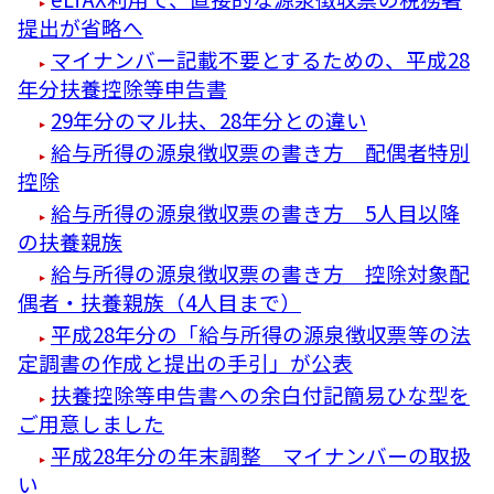
提出が省略へ
マイナンバー記載不要とするための、平成28
年分扶養控除等申告書
29年分のマル扶、28年分との違い
給与所得の源泉徴収票の書き方 配偶者特別
控除
給与所得の源泉徴収票の書き方 5人目以降
の扶養親族
給与所得の源泉徴収票の書き方 控除対象配
偶者・扶養親族（4人目まで）
平成28年分の「給与所得の源泉徴収票等の法
定調書の作成と提出の手引」が公表
扶養控除等申告書への余白付記簡易ひな型を
ご用意しました
平成28年分の年末調整 マイナンバーの取扱
い