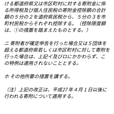
ける都道府県又は市区町村に対する寄附金に係
る所得税及び個人住民税の寄附金控除額の合計
額の５分の２を道府県民税から、５分の３を市
町村民税からそれぞれ控除する。（控除限度額
は、①の措置を踏まえたものとする。）
ニ 寄附者が確定申告を行った場合又は５団体を
超える都道府県若しくは市区町村に対して寄附を
行った場合は、上記イ及びロにかかわらず、こ
の特例は適用されないこととする。
ホ その他所要の措置を講ずる。
（注）上記の改正は、平成27 年４月１日以後に
行われる寄附について適用する。