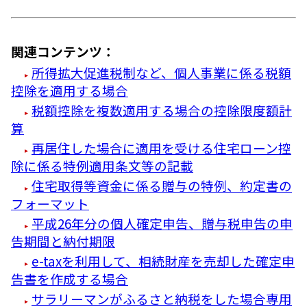
関連コンテンツ：
所得拡大促進税制など、個人事業に係る税額
控除を適用する場合
税額控除を複数適用する場合の控除限度額計
算
再居住した場合に適用を受ける住宅ローン控
除に係る特例適用条文等の記載
住宅取得等資金に係る贈与の特例、約定書の
フォーマット
平成26年分の個人確定申告、贈与税申告の申
告期間と納付期限
e-taxを利用して、相続財産を売却した確定申
告書を作成する場合
サラリーマンがふるさと納税をした場合専用