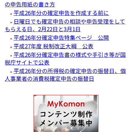
の申告用紙の書き方
平成26年分の確定申告を作成する前に
日曜日でも確定申告の相談や申告受理をして
もらえる日、2月22日と3月1日
平成26年分確定申告特集ページ 公開
平成27年度 税制改正大綱 公表
平成26年分確定申告書の様式や手引き等が国
税庁サイトで公表
平成26年分の所得税の確定申告の振替日、個
人事業者の消費税確定申告の振替日