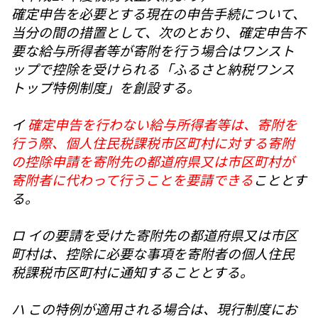
確定申告を必要とする現在の申告手続について、
当分の間の措置として、次のとおり、確定申告不
要な給与所得者等が寄附を行う場合はワンスト
ップで控除を受けられる「ふるさと納税ワンス
トップ特例制度」を創設する。
イ
確定申告を行わない給与所得者等は、寄附を
行う際、個人住民税課税市区町村に対する寄附
の控除申請を寄附先の都道府県又は市区町村が
寄附者に代わって行うことを要請できる
こととす
る。
ロ イの要請を受けた寄附先の都道府県又は市区
町村は、控除に必要な事項を寄附者の個人住民
税課税市区町村に通知することとする。
ハ この特例が適用される場合は、現行制度にお