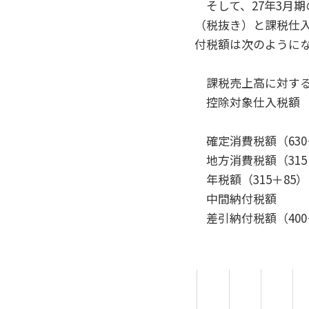
そして、27年3月期
（税抜き）と課税仕
付税額は次のように
課税売上高に対する消費
控除対象仕入税額 （540
確定消費税額（630－
地方消費税額（315×1
年税額（315＋8
中間納付税額 
差引納付税額（400－1