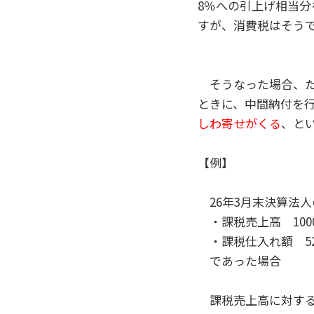
8％への引上げ相当
すが、消費税はそう
そうなった場合、た
ときに、中間納付を
しわ寄せがくる
、と
【例】
26年3月末決算法
・課税売上高 100
・課税仕入れ額 52
であった場合
課税売上高に対する消費