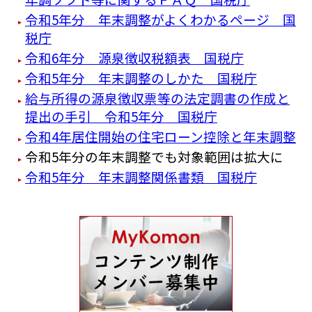
令和5年分 年末調整がよくわかるページ 国
税庁
令和6年分 源泉徴収税額表 国税庁
令和5年分 年末調整のしかた 国税庁
給与所得の源泉徴収票等の法定調書の作成と
提出の手引 令和5年分 国税庁
令和4年居住開始の住宅ローン控除と年末調整
令和5年分の年末調整でも対象範囲は拡大に
令和5年分 年末調整関係書類 国税庁