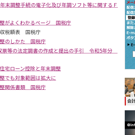
訂 年末調整手続の電子化及び年調ソフト等に関するＦ
調整がよくわかるページ 国税庁
徴収税額表 国税庁
調整のしかた 国税庁
収票等の法定調書の作成と提出の手引 令和5年分
の住宅ローン控除と年末調整
調整でも対象範囲は拡大に
調整関係書類 国税庁