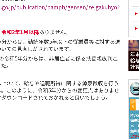
a.go.jp/publication/pamph/gensen/zeigakuhyo2
、
令和2年1月以降
ありません。
年分からは、勤続年数5年以下の従業員等に対する退
ついての見直しがされています。
の令和5年分からは、非居住者に係る扶養親族判定
した。
分について、給与や退職所得に関する源泉徴収を行う
ん。このように、令和5年分からの変更点はありませ
はダウンロードされておかれると良いでしょう。