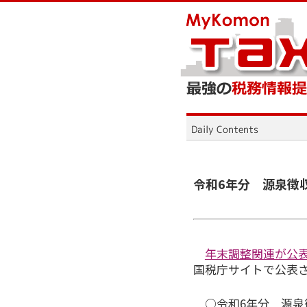
令和6年分 源泉徴
年末調整関連が公
国税庁サイトで公表
○令和6年分 源泉