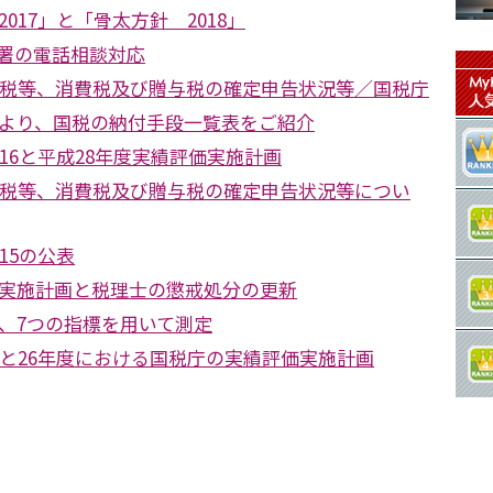
017」と「骨太方針 2018」
務署の電話相談対応
得税等、消費税及び贈与税の確定申告状況等／国税庁
より、国税の納付手段一覧表をご紹介
16と平成28年度実績評価実施計画
得税等、消費税及び贈与税の確定申告状況等につい
15の公表
実施計画と税理士の懲戒処分の更新
き、7つの指標を用いて測定
果と26年度における国税庁の実績評価実施計画