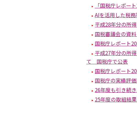
「国税庁レポート2
AIを活用した税
平成28年分の所
国税審議会の資料
国税庁レポート20
平成27年分の所
て 国税庁で公表
国税庁レポート20
国税庁の実績評価
26年度も引き続
25年度の取組結