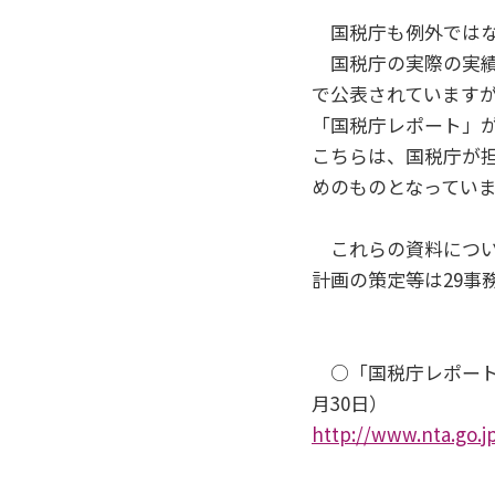
国税庁も例外ではなく
国税庁の実際の実績
で公表されています
「国税庁レポート」
こちらは、国税庁が
めのものとなってい
これらの資料について
計画の策定等は29事
○「国税庁レポート2
月30日）
http://www.nta.go.