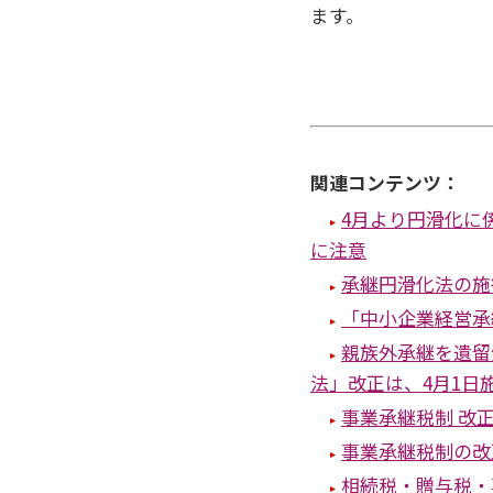
ます。
関連コンテンツ：
4月より円滑化に
に注意
承継円滑化法の施
「中小企業経営承
親族外承継を遺留
法」改正は、4月1日
事業承継税制 改
事業承継税制の改
相続税・贈与税・