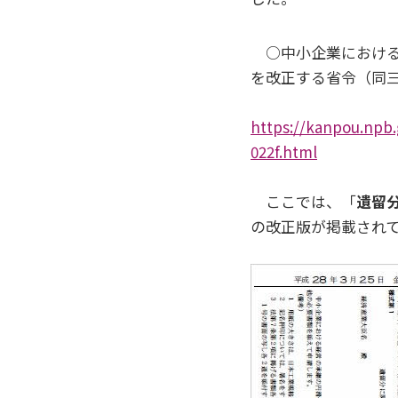
○中小企業における
を改正する省令（同
https://kanpou.npb.
022f.html
ここでは、「
遺留
の改正版が掲載され