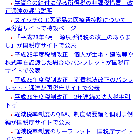
学資金の給付に係る所得税の非課税措置 改
正通達の趣旨説明
スイッチOTC医薬品の医療費控除について
厚労省サイトで特設ページ
「平成28年4月 源泉所得税の改正のあらま
し」が国税庁サイトで公表
平成28年度税制改正 個人が土地・建物等や
株式等を譲渡した場合のパンフレットが国税庁
サイトで公表
平成28年度税制改正 消費税法改正のパンフ
レット・通達が国税庁サイトで公表
平成28年度税制改正 2年連続の法人税率引
下げ
軽減税率制度のQ&A、制度概要編と個別事例
編が国税庁サイトで公表
軽減税率制度のリーフレット 国税庁サイト
で公表