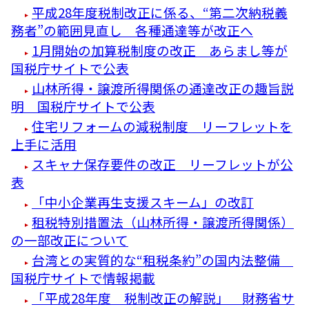
平成28年度税制改正に係る、“第二次納税義
務者”の範囲見直し 各種通達等が改正へ
1月開始の加算税制度の改正 あらまし等が
国税庁サイトで公表
山林所得・譲渡所得関係の通達改正の趣旨説
明 国税庁サイトで公表
住宅リフォームの減税制度 リーフレットを
上手に活用
スキャナ保存要件の改正 リーフレットが公
表
「中小企業再生支援スキーム」の改訂
租税特別措置法（山林所得・譲渡所得関係）
の一部改正について
台湾との実質的な“租税条約”の国内法整備
国税庁サイトで情報掲載
「平成28年度 税制改正の解説」 財務省サ