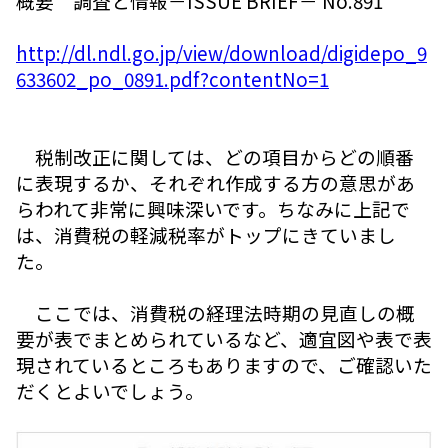
概要 調査と情報－ISSUE BRIEF－ No.891
http://dl.ndl.go.jp/view/download/digidepo_9
633602_po_0891.pdf?contentNo=1
税制改正に関しては、どの項目からどの順番
に表現するか、それぞれ作成する方の意思があ
らわれて非常に興味深いです。ちなみに上記で
は、消費税の軽減税率がトップにきていまし
た。
ここでは、消費税の経理法時期の見直しの概
要が表でまとめられているなど、適宜図や表で表
現されているところもありますので、ご確認いた
だくとよいでしょう。