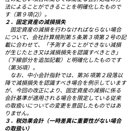
法によることができることを明確化したもので
す（第９項(2)）。
２．固定資産の減損損失
固定資産の減損を行わなければならない場合
について、会社計算規則第５条第３項第２号の記
載に合わせて、「予測することができない減損
が生じたとき又は減損損失を認識すべきとき」
（下線部分を追加記載）と明確化したものです
（第36項）。
なお、中小会計指針では、第36 項第２段落以
降で減損損失を認識すべき場合を例示しています
が、今回の改正により、固定資産の減損に係る
会計基準が適用される場合を限定している従来
の取扱いについての変更を意図したものではあ
りません。
３．税効果会計（一時差異に重要性がない場合
の取扱い）