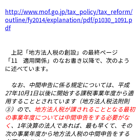
http://www.mof.go.jp/tax_policy/tax_reform/
outline/fy2014/explanation/pdf/p1030_1091.p
df
上記「地方法人税の創設」の最終ページ
「11 適用関係」のなお書き以降で、次のよう
に述べています。
なお、中間申告に係る規定については、平成
27年10月1日以後に開始する課税事業年度から適
用することとされています（地方法人税法附則
③）ので、
地方法人税が課されることとなる最初
の事業年度については中間申告をする必要がな
く
、1年決算の法人であれば、最も早くて、その
次の事業年度から地方法人税の中間申告をする