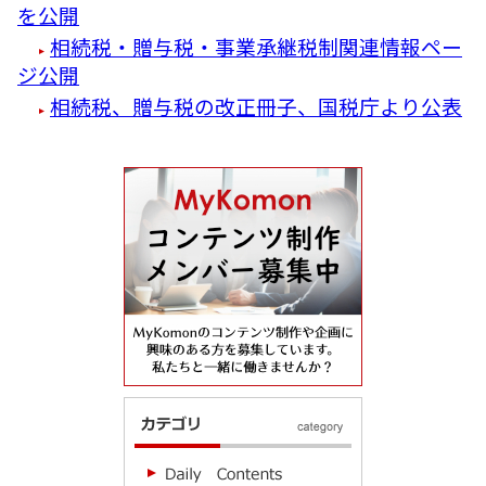
を公開
相続税・贈与税・事業承継税制関連情報ペー
ジ公開
相続税、贈与税の改正冊子、国税庁より公表