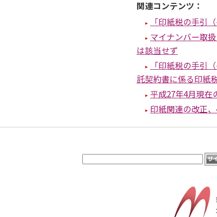
関連コンテンツ：
「印紙税の手引（
マイナンバー取扱
は該当せず
「印紙税の手引（
託契約書に係る印紙
平成27年4月現
印紙関連の改正、