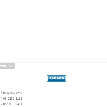
L：052-589-2789
L：03-5282-8131
L：048-614-0311