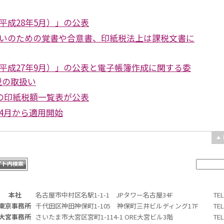
平成28年5月）」の公表
いのための覚書や合意書、印紙税法上は課税文書に
平成27年9月）」の公表と電子帳簿作成に関する委
税の取扱い
在の印紙税額一覧表が公表
4月から適用開始
本社
名古屋市中村区名駅1-1-1 JPタワー名古屋34F
TE
東京事務所
千代田区神田神保町1-105 神保町三井ビルディング17F
TE
大宮事務所
さいたま市大宮区宮町1-114-1 ORE大宮ビル3階
TE