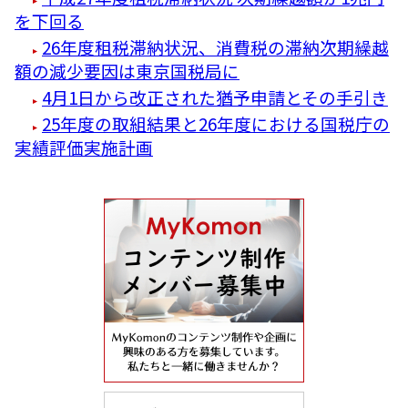
を下回る
26年度租税滞納状況、消費税の滞納次期繰越
額の減少要因は東京国税局に
4月1日から改正された猶予申請とその手引き
25年度の取組結果と26年度における国税庁の
実績評価実施計画