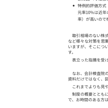
特例的評価方式
元率10％は近
率）が高いので
取引相場のない株
など様々な対策を思
いますが、そこにつ
す。
表立った指摘を受
なお、会計検査院
資料だけではなく、
これまでよりも見
制度の概要ととも
で、お時間のある方