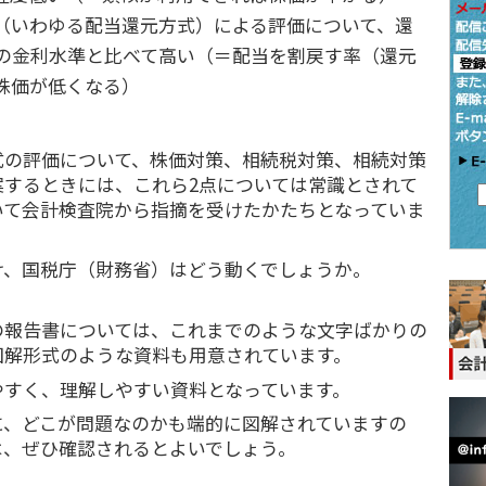
（いわゆる配当還元方式）による評価について、還
年の金利水準と比べて高い（＝配当を割戻す率（還元
株価が低くなる）
式の評価について、株価対策、相続税対策、相続対策
案するときには、これら2点については常識とされて
いて会計検査院から指摘を受けたかたちとなっていま
け、国税庁（財務省）はどう動くでしょうか。
の報告書については、これまでのような文字ばかりの
図解形式のような資料も用意されています。
やすく、理解しやすい資料となっています。
に、どこが問題なのかも端的に図解されていますの
は、ぜひ確認されるとよいでしょう。