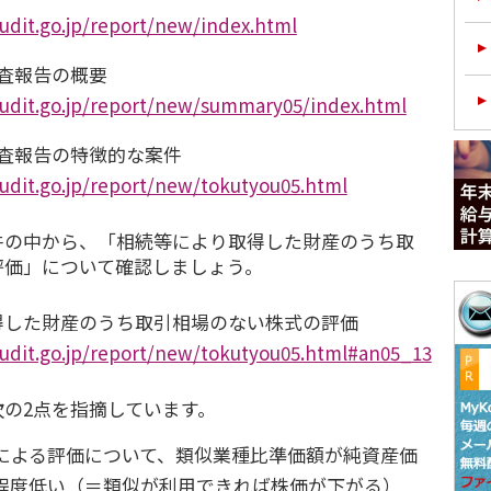
udit.go.jp/report/new/index.html
査報告の概要
audit.go.jp/report/new/summary05/index.html
検査報告の特徴的な案件
udit.go.jp/report/new/tokutyou05.html
件の中から、「相続等により取得した財産のうち取
評価」について確認しましょう。
得した財産のうち取引相場のない株式の評価
udit.go.jp/report/new/tokutyou05.html#an05_13
の2点を指摘しています。
による評価について、類似業種比準価額が純資産価
程度低い（＝類似が利用できれば株価が下がる）