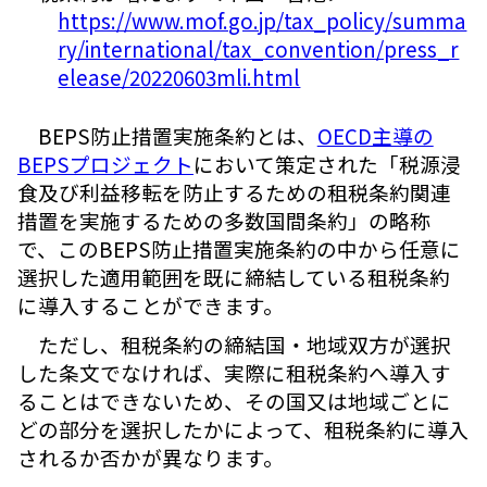
https://www.mof.go.jp/tax_policy/summa
ry/international/tax_convention/press_r
elease/20220603mli.html
BEPS防止措置実施条約とは、
OECD主導の
BEPSプロジェクト
において策定された「税源浸
食及び利益移転を防止するための租税条約関連
措置を実施するための多数国間条約」の略称
で、このBEPS防止措置実施条約の中から任意に
選択した適用範囲を既に締結している租税条約
に導入することができます。
ただし、租税条約の締結国・地域双方が選択
した条文でなければ、実際に租税条約へ導入す
ることはできないため、その国又は地域ごとに
どの部分を選択したかによって、租税条約に導入
されるか否かが異なります。