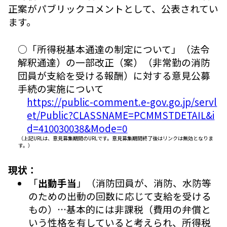
正案がパブリックコメントとして、公表されてい
ます。
○「所得税基本通達の制定について」（法令
解釈通達）の一部改正（案）（非常勤の消防
団員が支給を受ける報酬）に対する意見公募
手続の実施について
https://public-comment.e-gov.go.jp/servl
et/Public?CLASSNAME=PCMMSTDETAIL&i
d=410030038&Mode=0
（上記URLは、意見募集期間のURLです。意見募集期間終了後はリンクは無効となりま
す。）
現状：
「
出動手当
」（消防団員が、消防、水防等
のための出動の回数に応じて支給を受ける
もの）…基本的には非課税（費用の弁償と
いう性格を有していると考えられ、所得税