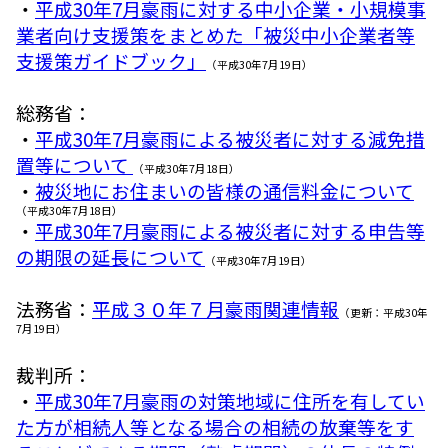
・
平成30年7月豪雨に対する中小企業・小規模事
業者向け支援策をまとめた「被災中小企業者等
支援策ガイドブック」
（平成30年7月19日）
総務省：
・
平成30年7月豪雨による被災者に対する減免措
置等について
（平成30年7月18日）
・
被災地にお住まいの皆様の通信料金について
（平成30年7月18日）
・
平成30年7月豪雨による被災者に対する申告等
の期限の延長について
（平成30年7月19日）
法務省：
平成３０年７月豪雨関連情報
（更新：平成30年
7月19日）
裁判所：
・
平成30年7月豪雨の対策地域に住所を有してい
た方が相続人等となる場合の相続の放棄等をす