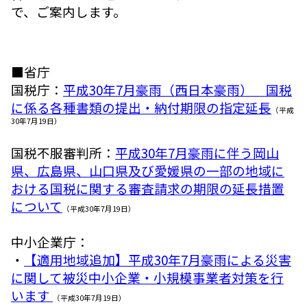
で、ご案内します。
■省庁
国税庁：
平成30年7月豪雨（西日本豪雨） 国税
に係る各種書類の提出・納付期限の指定延長
（平成
30年7月19日）
国税不服審判所：
平成30年7月豪雨に伴う岡山
県、広島県、山口県及び愛媛県の一部の地域に
おける国税に関する審査請求の期限の延長措置
について
（平成30年7月19日）
中小企業庁：
・
【適用地域追加】平成30年7月豪雨による災害
に関して被災中小企業・小規模事業者対策を行
います
（平成30年7月19日）