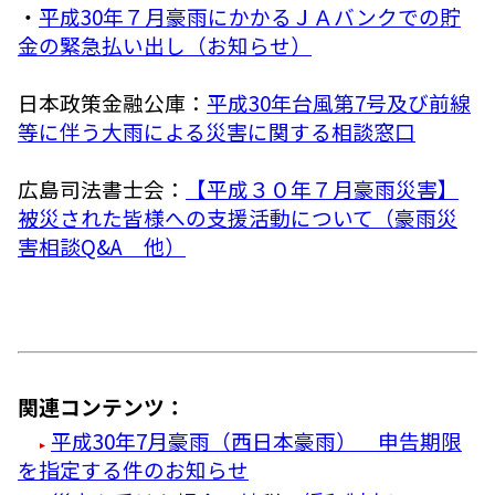
・
平成30年７月豪雨にかかるＪＡバンクでの貯
金の緊急払い出し（お知らせ）
日本政策金融公庫：
平成30年台風第7号及び前線
等に伴う大雨による災害に関する相談窓口
広島司法書士会：
【平成３０年７月豪雨災害】
被災された皆様への支援活動について（豪雨災
害相談Q&A 他）
関連コンテンツ：
平成30年7月豪雨（西日本豪雨） 申告期限
を指定する件のお知らせ