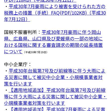
・
平成30年7月豪雨により被害を受けられた方の
税務上の措置（手続）FAQ(PDF/102KB)（平成30
年7月12日）
国税不服審判所：
平成30年7月豪雨に伴う岡山
県、広島県、山口県及び愛媛県の一部の地域に
おける国税に関する審査請求の期限の延長措置
について
（平成30年7月19日）
中小企業庁：
・
平成30年台風第7号及び前線等に伴う大雨によ
る災害に関して被災中小企業・小規模事業者対
策を行います
・
【適用地域追加】平成30年台風第7号及び前線
等に伴う大雨による災害に関して被災中小企業・
小規模事業者対策を行います
・
【適用地域追加】平成30年7月豪雨による災害