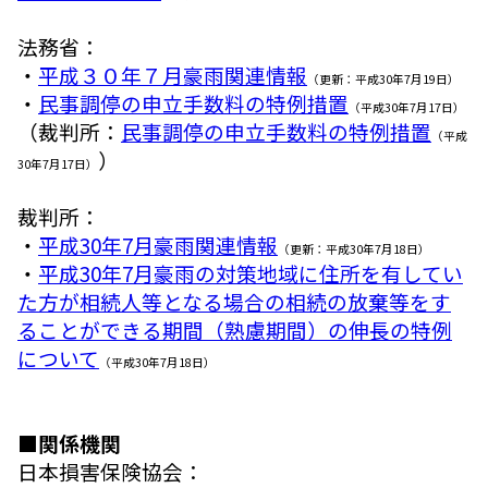
法務省：
・
平成３０年７月豪雨関連情報
（更新：平成30年7月19日）
・
民事調停の申立手数料の特例措置
（平成30年7月17日）
（裁判所：
民事調停の申立手数料の特例措置
（平成
）
30年7月17日）
裁判所：
・
平成30年7月豪雨関連情報
（更新：平成30年7月18日）
・
平成30年7月豪雨の対策地域に住所を有してい
た方が相続人等となる場合の相続の放棄等をす
ることができる期間（熟慮期間）の伸長の特例
について
（平成30年7月18日）
■関係機関
日本損害保険協会：