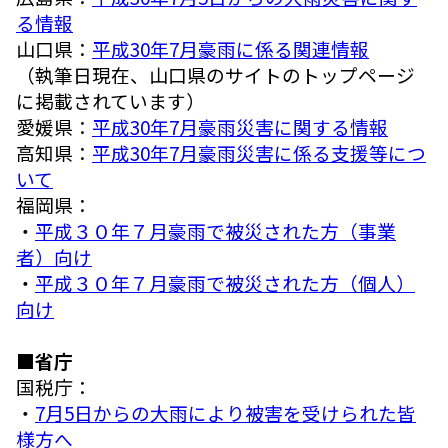
る情報
山口県：
平成30年7月豪雨に係る関連情報
（執筆日現在、山口県のサイトのトップページ
に掲載されています）
愛媛県：
平成30年7月豪雨災害に関する情報
高知県：
平成30年7月豪雨災害に係る支援等につ
いて
福岡県：
・
平成３０年７月豪雨で被災された方（事業
者）向け
・
平成３０年７月豪雨で被災された方（個人）
向け
■省庁
国税庁：
・
7月5日からの大雨により被害を受けられた皆
様方へ