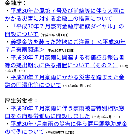
金融庁：
・
平成30年台風第７号及び前線等に伴う大雨に
かかる災害に対する金融上の措置について
・
「平成30年７月豪雨金融庁相談ダイヤル」の
開設について
（平成30年7月13日）
・
義援金等を装った詐欺にご注意！ ＜平成30年
７月豪雨関連＞
（平成30年7月13日）
・
平成30年７月豪雨に関連する有価証券報告書
等の提出期限に係る措置について（その２）
（平成
30年7月17日）
・
平成30年７月豪雨にかかる災害を踏まえた金
融の円滑化等について
（平成30年7月17日）
厚生労働省：
・
平成30年７月豪雨に伴う豪雨被害特別相談窓
口を６府県労働局に開設しました
（平成30年7月13日）
・
平成30年7月豪雨の災害に伴う雇用調整助成金
の特例について
（平成30年7月17日）