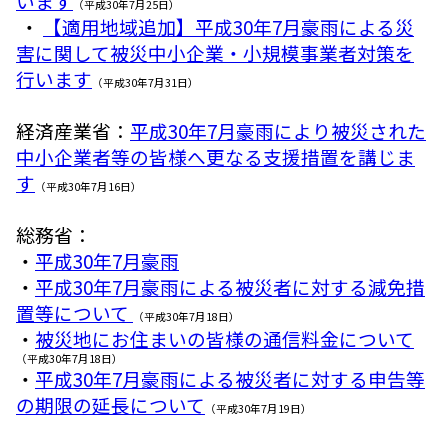
います
（平成30年7月25日）
・
【適用地域追加】平成30年7月豪雨による災
害に関して被災中小企業・小規模事業者対策を
行います
（平成30年7月31日）
経済産業省：
平成30年7月豪雨により被災された
中小企業者等の皆様へ更なる支援措置を講じま
す
（平成30年7月16日）
総務省：
・
平成30年7月豪雨
・
平成30年7月豪雨による被災者に対する減免措
置等について
（平成30年7月18日）
・
被災地にお住まいの皆様の通信料金について
（平成30年7月18日）
・
平成30年7月豪雨による被災者に対する申告等
の期限の延長について
（平成30年7月19日）