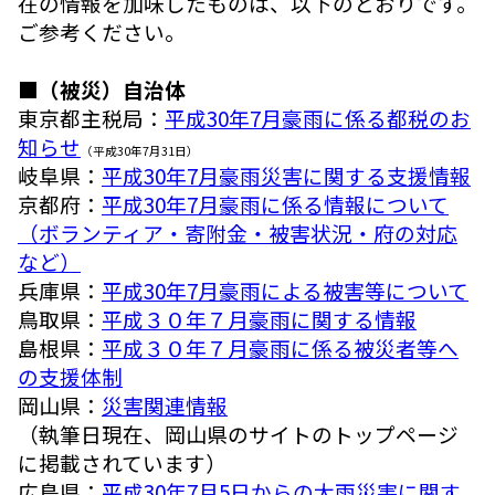
在の情報を加味したものは、以下のとおりです。
ご参考ください。
■（被災）自治体
東京都主税局：
平成30年7月豪雨に係る都税のお
知らせ
（平成30年7月31日）
岐阜県：
平成30年7月豪雨災害に関する支援情報
京都府：
平成30年7月豪雨に係る情報について
（ボランティア・寄附金・被害状況・府の対応
など）
兵庫県：
平成30年7月豪雨による被害等について
鳥取県：
平成３０年７月豪雨に関する情報
島根県：
平成３０年７月豪雨に係る被災者等へ
の支援体制
岡山県：
災害関連情報
（執筆日現在、岡山県のサイトのトップページ
に掲載されています）
広島県：
平成30年7月5日からの大雨災害に関す