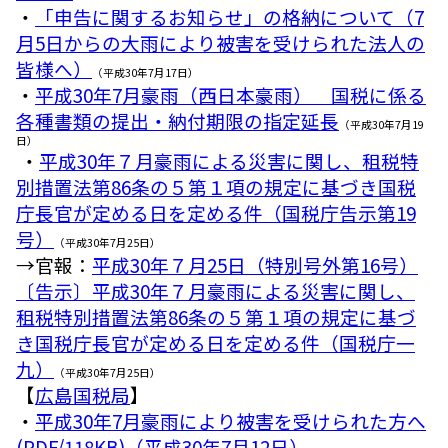
・
「申告に関するお知らせ」の格納について（7
月5日からの大雨により被害を受けられた法人の
皆様へ）
（平成30年7月17日）
・
平成30年7月豪雨（西日本豪雨） 国税に係る
各種書類の提出・納付期限の指定延長
（平成30年7月19
日）
・
平成30年７月豪雨による災害に関し、租税特
別措置法第86条の５第１項の規定に基づき国税
庁長官が定める日を定める件（国税庁告示第19
号）
（平成30年7月25日）
→官報：
平成30年７月25日（特別号外第16号）
〔告示〕平成30年７月豪雨による災害に関し、
租税特別措置法第86条の５第１項の規定に基づ
き国税庁長官が定める日を定める件（国税庁一
九）
（平成30年7月25日）
【
広島国税局
】
・
平成30年7月豪雨により被害を受けられた方へ
(PDF/118KB)（平成30年7月12日）