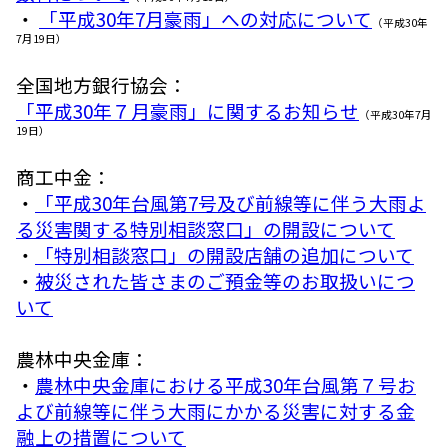
・
「平成30年7月豪雨」への対応について
（平成30年
7月19日）
全国地方銀行協会：
「平成30年７月豪雨」に関するお知らせ
（平成30年7月
19日）
商工中金：
・
「平成30年台風第7号及び前線等に伴う大雨よ
る災害関する特別相談窓口」の開設について
・
「特別相談窓口」の開設店舗の追加について
・
被災された皆さまのご預金等のお取扱いにつ
いて
農林中央金庫：
・
農林中央金庫における平成30年台風第７号お
よび前線等に伴う大雨にかかる災害に対する金
融上の措置について