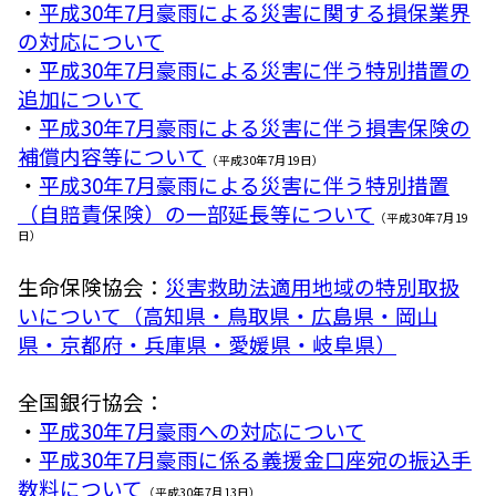
・
平成30年7月豪雨による災害に関する損保業界
の対応について
・
平成30年7月豪雨による災害に伴う特別措置の
追加について
・
平成30年7月豪雨による災害に伴う損害保険の
補償内容等について
（平成30年7月19日）
・
平成30年7月豪雨による災害に伴う特別措置
（自賠責保険）の一部延長等について
（平成30年7月19
日）
生命保険協会：
災害救助法適用地域の特別取扱
いについて（高知県・鳥取県・広島県・岡山
県・京都府・兵庫県・愛媛県・岐阜県）
全国銀行協会：
・
平成30年7月豪雨への対応について
・
平成30年7月豪雨に係る義援金口座宛の振込手
数料について
（平成30年7月13日）