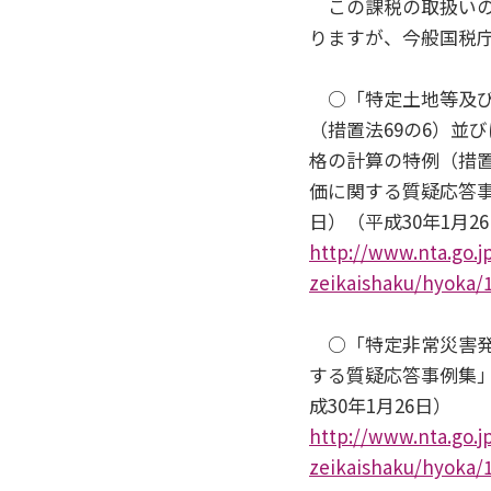
この課税の取扱い
りますが、今般国税
○「特定土地等及び
（措置法69の6）並
格の計算の特例（措置
価に関する質疑応答事
日）（平成30年1月2
http://www.nta.go.j
zeikaishaku/hyoka/
○「特定非常災害発
する質疑応答事例集」
成30年1月26日）
http://www.nta.go.j
zeikaishaku/hyoka/