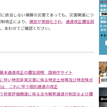
に該当しない規模の災害であっても、災害関連につ
税制改正により、
規定が常設化され
、
通達改正趣旨説
す
。あわせてご確認ください。
基本通達改正の趣旨説明 国税庁サイト
に伴い特定非常災害に係る特定土地等及び特定株式
廃止 これに伴う個別通達の改正
う財産評価関連に係る法令解釈通達の制定および趣