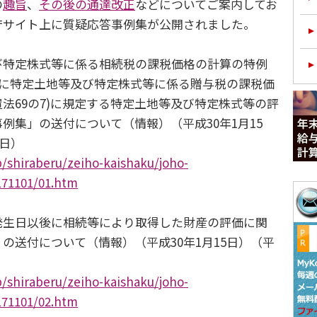
の
趣旨
、
その後の通達改正
などについてご案内してお
庁サイト上に質疑応答事例集が公開されました。
特定株式等に係る相続税の課税価格の計算の特例
びに特定土地等及び特定株式等に係る贈与税の課税価
法69の7)に規定する特定土地等及び特定株式等の評
例集」の送付について（情報）（平成30年1月15
6日）
p/shiraberu/zeiho-kaishaku/joho-
171101/01.htm
生日以後に相続等により取得した財産の評価に関
の送付について（情報）（平成30年1月15日）（平
p/shiraberu/zeiho-kaishaku/joho-
171101/02.htm