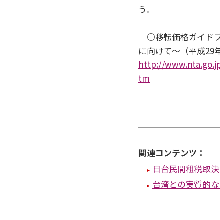
う。
○移転価格ガイドブ
に向けて～（平成29年
http://www.nta.go.
tm
関連コンテンツ：
日台民間租税取決
台湾との実質的な