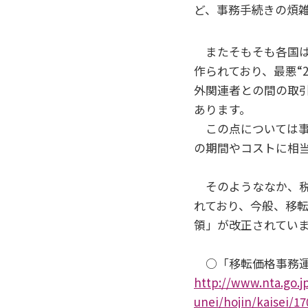
ど、事務手続きの煩
またそもそも各国は
作られており、最悪“
外関連者との間の取
あります。
この点については事
の期間やコストに相
そのようななか、税
れており、今般、移
領」が改正されてい
○「移転価格事務運
http://www.nta.go.j
unei/hojin/kaisei/1