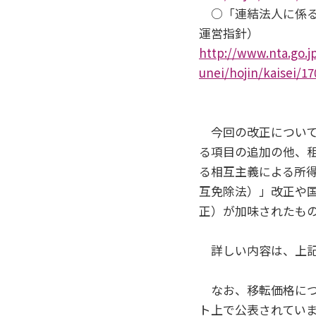
○「連結法人に係る
運営指針）
http://www.nta.go.j
unei/hojin/kaisei/1
今回の改正につい
る項目の追加の他、
る相互主義による所
互免除法）」改正や
正）が加味されたも
詳しい内容は、上記
なお、移転価格につ
ト上で公表されてい