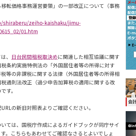
移転価格事務運営要領」の一部改正について（事務
p/shiraberu/zeiho-kaishaku/jimu-
70615_02/01.htm
ては、
日台民間租税取決め
に関連した相互協議に関す
租税条約実施特例法の「外国居住者等の所得に対す
得税等の非課税に関する法律（外国居住者等の所得相
国税通則法改正（過少申告加算税の適用に関する改
のです。
URLの新旧対照表よりご確認ください。
いては、国税庁作成によるガイドブックが同庁サイ
ます。こちらもあわせてご確認なさるとよいでしょ