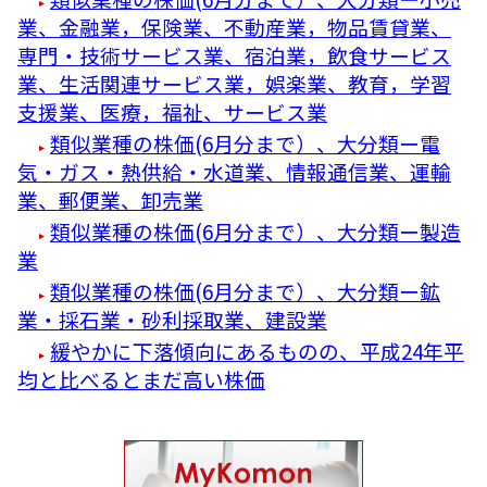
業、金融業，保険業、不動産業，物品賃貸業、
専門・技術サービス業、宿泊業，飲食サービス
業、生活関連サービス業，娯楽業、教育，学習
支援業、医療，福祉、サービス業
類似業種の株価(6月分まで）、大分類ー電
気・ガス・熱供給・水道業、情報通信業、運輸
業、郵便業、卸売業
類似業種の株価(6月分まで）、大分類ー製造
業
類似業種の株価(6月分まで）、大分類ー鉱
業・採石業・砂利採取業、建設業
緩やかに下落傾向にあるものの、平成24年平
均と比べるとまだ高い株価