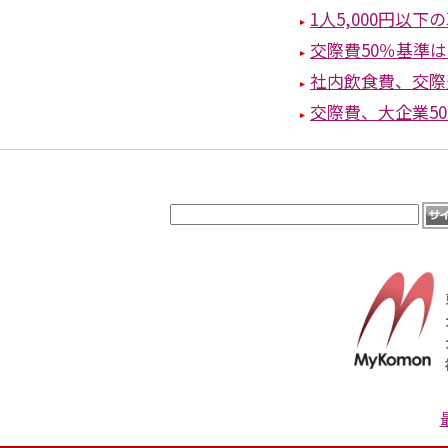
1人5,000円以
交際費50％基準は
社内飲食費、交際
交際費、大企業5