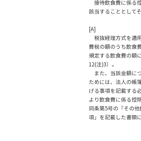
接待飲食費に係る控
該当することとしてそ
[A]
税抜経理方式を適用
費税の額のうち飲食費
規定する飲食費の額に
12(注)3）。
また、当該金額につ
ためには、法人の帳簿
げる事項を記載する
より飲食費に係る控
同条第5号の「その
項」を記載した書類