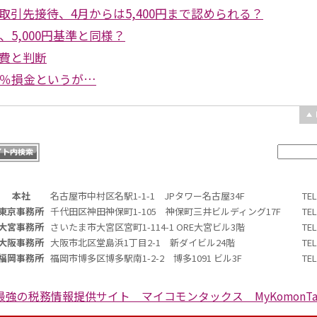
下の取引先接待、4月からは5,400円まで認められる？
、5,000円基準と同様？
費と判断
0％損金というが…
本社
名古屋市中村区名駅1-1-1 JPタワー名古屋34F
TE
東京事務所
千代田区神田神保町1-105 神保町三井ビルディング17F
TE
大宮事務所
さいたま市大宮区宮町1-114-1 ORE大宮ビル3階
TE
大阪事務所
大阪市北区堂島浜1丁目2-1 新ダイビル24階
TE
福岡事務所
福岡市博多区博多駅南1-2-2 博多1091 ビル3F
TE
最強の税務情報提供サイト マイコモンタックス MyKomonTa