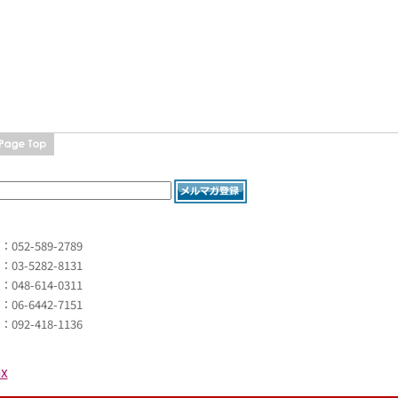
L：052-589-2789
L：03-5282-8131
L：048-614-0311
L：06-6442-7151
L：092-418-1136
x