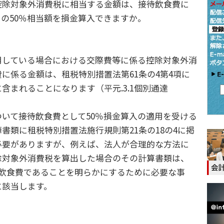
除対象外消費税に相当する金額は、接待飲食費に
の50％相当額を損金算入できますか。
している場合における交際費等に係る控除対象外消
に係る金額は、租税特別措置法第61条の4第4項に
含まれることになります（平元.3.1個別通達
いて接待飲食費として50％損金算入の適用を受ける
書類に租税特別措置法施行規則第21条の18の4に掲
必要がありますが、例えば、法人が合理的な方法に
除対象外消費税を算出した場合のその計算書類は、
他飲食費であることを明らかにするために必要な事
に該当します。