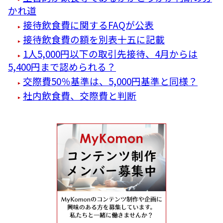
かれ道
接待飲食費に関するFAQが公表
接待飲食費の額を別表十五に記載
1人5,000円以下の取引先接待、4月からは
5,400円まで認められる？
交際費50％基準は、5,000円基準と同様？
社内飲食費、交際費と判断