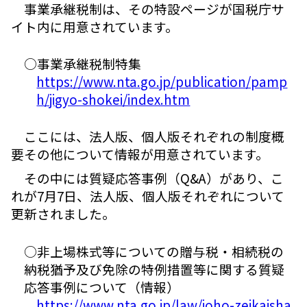
事業承継税制は、その特設ページが国税庁サ
イト内に用意されています。
○事業承継税制特集
https://www.nta.go.jp/publication/pamp
h/jigyo-shokei/index.htm
ここには、法人版、個人版それぞれの制度概
要その他について情報が用意されています。
その中には質疑応答事例（Q&A）があり、こ
れが7月7日、法人版、個人版それぞれについて
更新されました。
○非上場株式等についての贈与税・相続税の
納税猶予及び免除の特例措置等に関する質疑
応答事例について（情報）
https://www.nta.go.jp/law/joho-zeikaisha