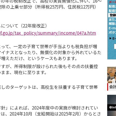
の年の税制改正で、高校の実質無償化に伴い、16～
控除の上乗せ部分（所得税25万円、住民税12万円）
。
について（22年度改正）
f.go.jp/tax_policy/summary/income/047a.htm
よって、一定の子育て世帯が手当よりも税負担が増
マイナスとなったり、無償化の対象から外れているた
が増えただけ、というケースもあります。
ですが、所得制限が設けられた後もその点の扶養控
いまま、現在に至ります。
直しのターゲットは、高校生を扶養する子育て世帯
針」によれば、2024年度中の実施が検討されてい
、2024年10月（支給開始は2025年2月）からとさ