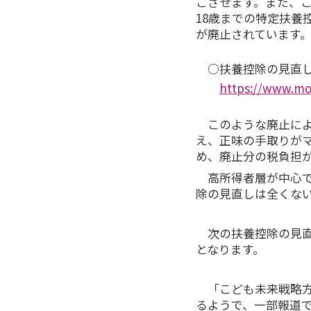
こさせます。また、こ
18歳までの特定扶養
が廃止されています
○扶養控除の見直し
https://www.mo
このような廃止に
え、正味の手取りが
め、廃止分の税負担
高所得者層が中心
除の見直しは全くな
次の扶養控除の見
となります。
「こども未来戦略方
るようで、一部報道では