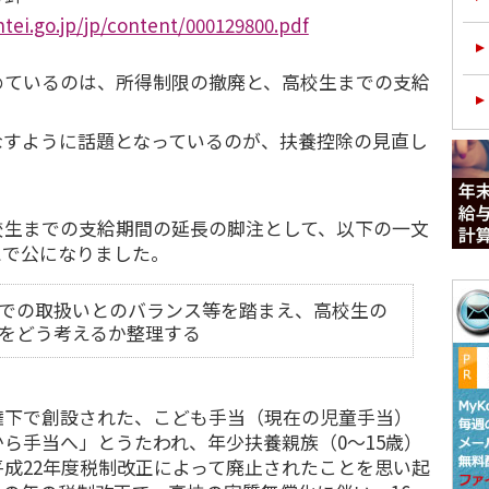
tei.go.jp/jp/content/000129800.pdf
めているのは、所得制限の撤廃と、高校生までの支給
なすように話題となっているのが、扶養控除の見直し
校生までの支給期間の延長の脚注として、以下の一文
とで公になりました。
での取扱いとのバランス等を踏まえ、高校生の
をどう考えるか整理する
権下で創設された、こども手当（現在の児童手当）
ら手当へ」とうたわれ、年少扶養親族（0～15歳）
成22年度税制改正によって廃止されたことを思い起