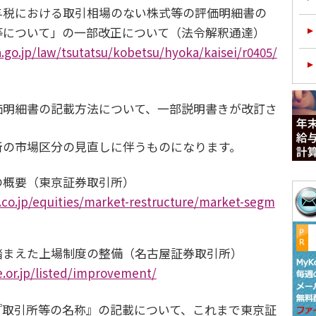
与税における取引相場のない株式等の評価明細書の
等について」の一部改正について（法令解釈通達）
.go.jp/law/tsutatsu/kobetsu/hyoka/kaisei/r0405/
価明細書の記載方法について、一部説明書きが改訂さ
所の市場区分の見直しに伴うものになります。
の概要（東京証券取引所）
.co.jp/equities/market-restructure/market-segm
踏まえた上場制度の整備（名古屋証券取引所）
.or.jp/listed/improvement/
『取引所等の名称』の記載について、これまで東京証