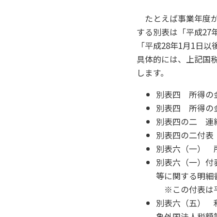
たとえば事業年度が平
する別表は「平成27
「平成28年1月1日
具体的には、上記国
します。
別表四 所得の
別表四 所得の
別表四の二 連
別表四の二付表
別表六（一） 
別表六（一）付
等に関する明細
※この付表は平
別表六（五） 
象外国法人税額