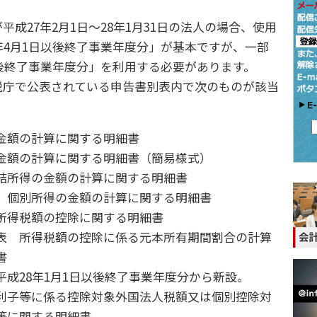
成27年2月1日～28年1月31日の法人の場合、使用
年4月1日以後終了事業年度分」が基本ですが、一部
以後終了事業年度分」を利用する必要があります。
税庁で公表されている申告書別表内で次のものが該当
金額の計算に関する明細書
金額の計算に関する明細書（簡易様式）
結所得の金額の計算に関する明細書
 個別所得の金額の計算に関する明細書
所得税額の控除に関する明細書
表 所得税額の控除に係る元本所有期間割合の計算
書
成28年1月1日以後終了事業年度分から新設。
利子等に係る控除対象外国法人税額又は個別控除対
等に関する明細書