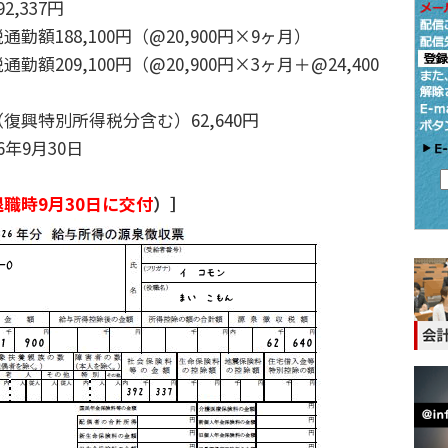
,337円
188,100円（@20,900円×9ヶ月）
09,100円（@20,900円×3ヶ月＋@24,400
特別所得税分含む）62,640円
9月30日
退職時9月30日に交付
）］