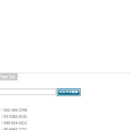
L：052-589-2789
L：03-5282-8131
L：048-614-0311
L：06-6442-7151