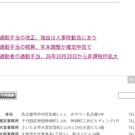
通勤手当の改正、理由は人事院勧告にあり
通勤手当の精算、年末調整か確定申告で
通勤者の通勤手当、26年10月20日から非課税枠拡大
本社
名古屋市中村区名駅1-1-1 JPタワー名古屋34F
TE
東京事務所
千代田区神田神保町1-105 神保町三井ビルディング17F
TE
大宮事務所
さいたま市大宮区宮町1-114-1 ORE大宮ビル3階
TE
大阪事務所
大阪市北区堂島浜1丁目2-1 新ダイビル24階
TE