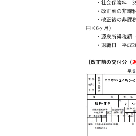
・社会保険料 392
・改正前の非課税通勤額
・改正後の非課税通勤額2
円×6ヶ月）
・源泉所得税額（復興
・退職日 平成26年
［改正前の交付分（