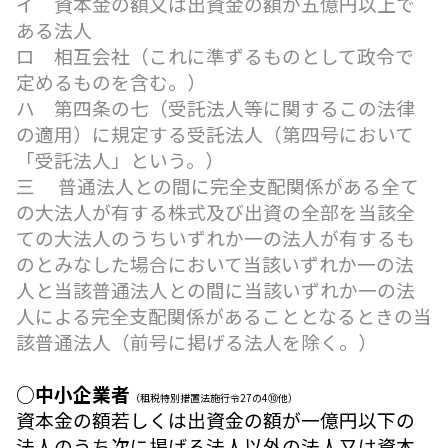
イ 資本金の額又は出資金の額が五億円以上で
ある法人
ロ 相互会社（これに準ずるものとして政令で
定めるものを含む。）
ハ 第四条の七（受託法人等に関するこの法律
の適用）に規定する受託法人（第四号において
「受託法人」という。）
三 普通法人との間に完全支配関係がある全て
の大法人が有する株式及び出資の全部を当該全
ての大法人のうちいずれか一の法人が有するも
のとみなした場合において当該いずれか一の法
人と当該普通法人との間に当該いずれか一の法
人による完全支配関係があることとなるときの当
該普通法人（前号に掲げる法人を除く。）
○中小企業者
（租税特別措置法施行令27の4⑩他）
資本金の額若しくは出資金の額が一億円以下の
法人のうち次に掲げる法人以外の法人又は資本