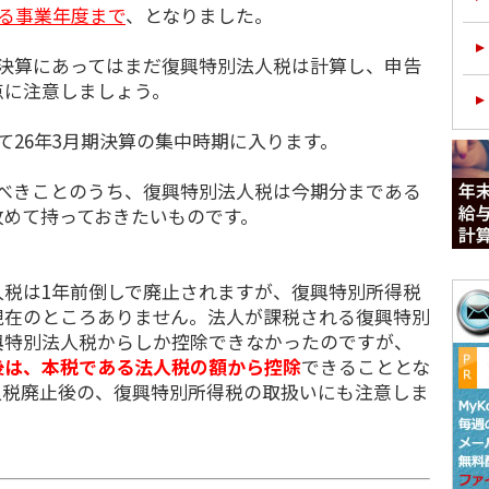
する事業年度まで
、となりました。
期決算にあってはまだ復興特別法人税は計算し、申告
点に注意しましょう。
26年3月期決算の集中時期に入ります。
べきことのうち、復興特別法人税は今期分まである
改めて持っておきたいものです。
税は1年前倒しで廃止されますが、復興特別所得税
現在のところありません。法人が課税される復興特別
興特別法人税からしか控除できなかったのですが、
後は、本税である法人税の額から控除
できることとな
人税廃止後の、復興特別所得税の取扱いにも注意しま