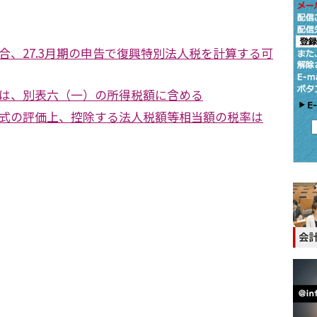
合、27.3月期の申告で復興特別法人税を計算する可
は、別表六（一）の所得税額に含める
式の評価上、控除する法人税額等相当額の税率は