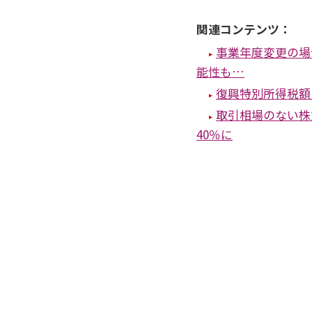
関連コンテンツ：
事業年度変更の場
能性も…
復興特別所得税額
取引相場のない株
40％に