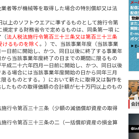
企業者等が機械等を取得した場合の特別償却又は法
円以上のソフトウエアに準ずるものとして施行令第
に規定する財務省令で定めるものは、同条第一項 に
ア（
法人税法施行令第百三十三条又は第百三十三条
受けるものを除く
。）で、当該事業年度（当該事業
月一日前に開始し、かつ、同日以後に終了する事業年
日から当該事業年度終了の日までの期間に限るもの
が平成二十六年四月一日前に開始し、かつ、同日以後
である場合には当該事業年度開始の日から同年三月
に限るものとする。）において新たに取得又は製作を
供したものの取得価額の合計額が七十万円以上のもの
法施行令第百三十三条（少額の減価償却資産の取得
法施行令第百三十三条の二（一括償却資産の損金算