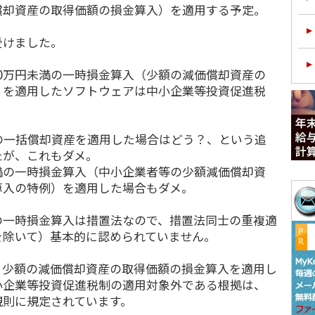
償却資産の取得価額の損金算入）を適用する予定。
けました。
0万円未満の一時損金算入（少額の減価償却資産の
）を適用したソフトウェアは中小企業等投資促進税
。
の一括償却資産を適用した場合はどう？、という追
たが、これもダメ。
満の一時損金算入（中小企業者等の少額減価償却資
算入の特例）を適用した場合もダメ。
の一時損金算入は措置法なので、措置法同士の重複適
を除いて）基本的に認められていません。
少額の減価償却資産の取得価額の損金算入を適用し
小企業等投資促進税制の適用対象外である根拠は、
規則に規定されています。