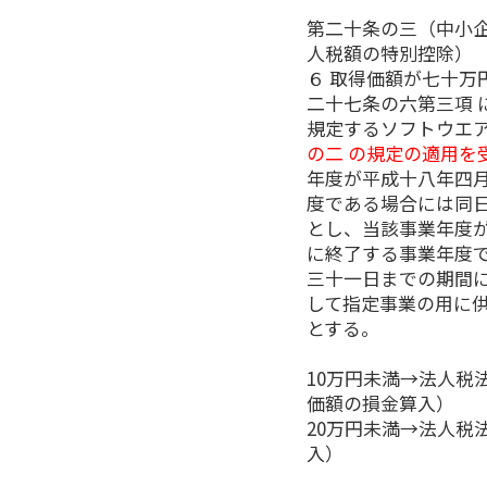
第二十条の三（中小
人税額の特別控除）
６ 取得価額が七十万
二十七条の六第三項 
規定するソフトウエ
の二 の規定の適用を
年度が平成十八年四
度である場合には同
とし、当該事業年度
に終了する事業年度
三十一日までの期間
して指定事業の用に
とする。
10万円未満→法人税
価額の損金算入）
20万円未満→法人税
入）