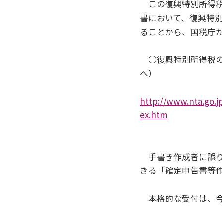
この復興特別所得税
書において、復興特
ることから、国税庁
○復興特別所得税の
へ）
http://www.nta.go.j
ex.htm
手書き作成者に誤り
きる「確定申告書等
本格的な受付は、今