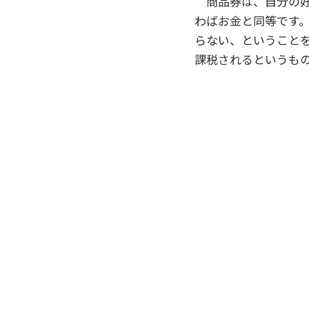
商品券は、自分の好
わばお金と同等です
らない、ということ
課税されるというも