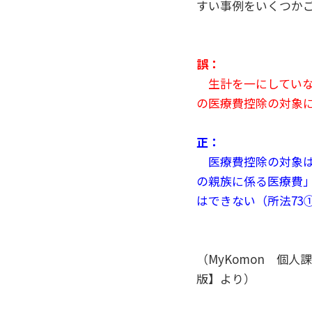
すい事例をいくつか
誤：
生計を一にしていな
の医療費控除の対象
正：
医療費控除の対象は
の親族に係る医療費
はできない（所法73①
（MyKomon 個
版】より）