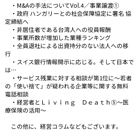
・M&Aの手法についてVol.4／事業譲渡①
・政府 ハンガリーとの社会保障協定に署名 協
定締結へ
・非居住者である台湾人への役員報酬
・事業所数が増加した業種ランキング
・全員退社による出資持分のない法人への移
行
・スイス銀行情報開示に応じる。そして日本で
は…
・サービス残業に対する相談が第1位に～若者
の「使い捨て」が疑われる企業等に関する無料
電話相談
・経営者とＬｉｖｉｎｇ Ｄｅａｔｈ⑤～医
療保険の活用～
この他に、経営コラムなどもございます。